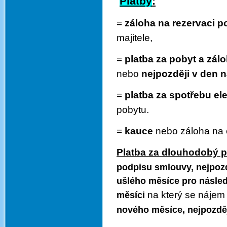
Platby
:
=
záloha na rezervaci 
majitele,
=
platba za pobyt a zál
nebo
nejpozději v den
=
platba za spotřebu ele
pobytu.
=
k
auce
nebo záloha na e
Platba za dlouhodobý p
podpisu smlouvy, nejpozd
ušlého
měsíce pro násled
na který se nájem
měsíci
nového měsíce, nejpozděj