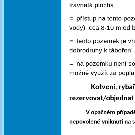
travnatá plocha,
= přístup na tento po
vody) cca 8-10 m od b
= tento pozemek je vh
dobrodruhy k táboření,
= na pozemku není soci
možné využít za poplat
Kotvení, rybaření
rezervovat/objednat 
V opačném případě bu
nepovolené vniknutí na