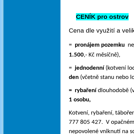
CENÍK pro ostrov
Cena dle využití 
=
pronájem pozemku
n
1.500
,- Kč měsíčně),
=
jednodenní
(kotvení 
den
(včetně stanu nebo l
= rybaření
dlouhodobě (v
1 osobu,
Kotvení, rybaření, táboře
777 805 427. V opačném 
nepovolené vniknutí na