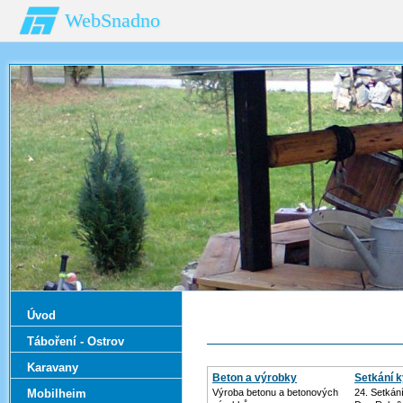
WebSnadno
Úvod
Táboření - Ostrov
Karavany
Beton a výrobky
Setkání k
Mobilheim
Výroba betonu a betonových
24. Setkání