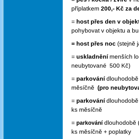
příplatkem
200,- Kč za d
=
host přes den v objek
pohybovat v objektu a bud
= host přes noc
(stejně j
=
uskladnění
menších lo
neubytované 500 Kč)
=
parkování
dlouhodobě
měsíčně
(pro neubytov
=
parkování
dlouhodobě (
ks měsíčně
=
dlouhodobě (o
parkování
ks měsíčně + poplatky