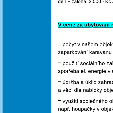
den
+ záloha 2.000,- Kč 
V ceně za ubytování 
= pobyt v našem objek
zaparkování karava
= použití sociálního z
spotřeba el. ener
= údržba a úklid zahr
a věcí dle n
= využití společného oh
např. houpačky v objek