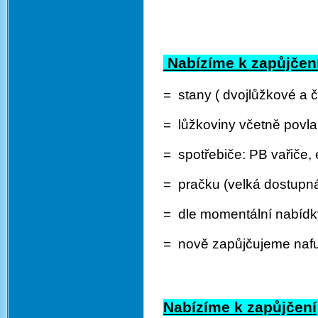
Nabízíme k zapůjčen
= stany ( dvojlůžkové a 
= lůžkoviny včetně povla
= spotřebiče: PB vařiče,
e
=
pračku (velká dostupná
=
dle momentální nabídk
= nově zapůjčujeme na
Nabízíme k zapůjčení