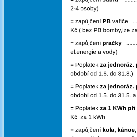
2-4 osoby)
=
zapůjčení
PB
vařiče ​ ....
Kč
( bez PB bomby,lze za
= zapůjčení
pračky
​ ......
el.energie a vody)
= Poplatek
za jednoráz.
období od 1.6. do 31.8.)
= Poplatek
za jednoráz.
období od 1.5. do 31.5. a 
= Poplatek
za 1 KWh
při
Kč za 1 kWh
= zapůjčení
kola, kánoe