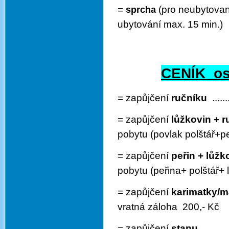
=
(pro neubytované) .
sprcha
ubytování max. 15 min.)
CENÍK ost
= zapůjčení
ručníku
.......
= zapůjčení
lůžkovin + r
pobytu (povlak polštář+p
= zapůjčení
peřin + lůžk
pobytu (peřina+ polštář+
= zapůjčení
karimatky/m
vratná záloha 200,- Kč
= zapůjčení
stanu
.........