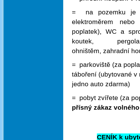
= na pozemku je po
elektroměrem nebo 
poplatek),
WC a sprch
koutek, per
ohništěm,
zahradní
ho
= parkoviště (za popl
táboření (ubytované v
jedno auto zdarma)
= pobyt zvířete (za p
přísný zákaz volné
CENÍK k ubyt