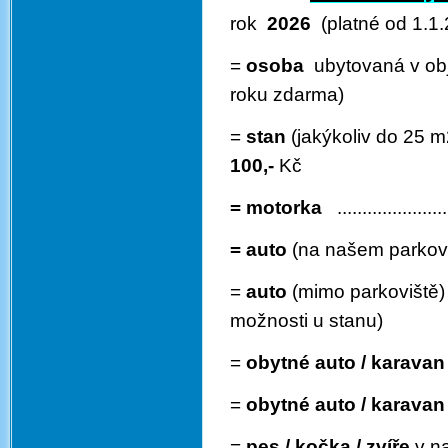
rok
2026
(platné od 1.1
=
osoba
ubytovaná v objek
roku zdarma)
=
stan
(jakýkoliv do 25 m2) .
100,-
Kč
= motorka
.....................
= auto
(na našem parkov
=
auto
(mimo parkoviště) ...
možnosti u stanu)
=
obytné auto / karavan
=
obytné auto / karavan
=
pes / kočka / zvíře
v na