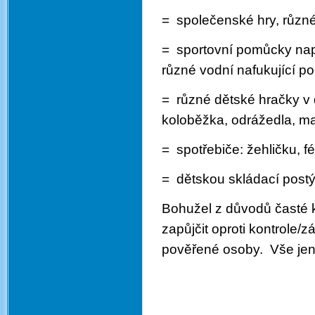
= společenské hry, různé
= sportovní pomůcky např.
různé vodní nafukující p
= různé dětské hračky v
koloběžka, odrážedla, ma
= spotřebiče: žehličku,
f
= dětskou skládací post
Bohužel z důvodů časté k
zapůjčit oproti kontrole/
pověřené osoby. Vše jen