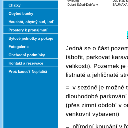
výrobků
Duo Rak &
Dobré Štěstí-Dobřany
BAUMAXA.
Chatky
Obytné buňky
Hausbót‚ obytný sud‚ loď
Prostory k pronajmutí
Bytové jednotky a pokoje
Fotogalerie
Jedná se o část poze
Obchodní podmínky
tábořit, parkovat kara
Kontakt a rezervace
velikosti).
P
ozemek je 
Proč kauce? Neplatiči
listnaté a jehličnaté 
= v sezóně je možné t
dlouhodobé parkování
(přes zimní období v 
venkovní vybavení)
= přírodní koupání v 